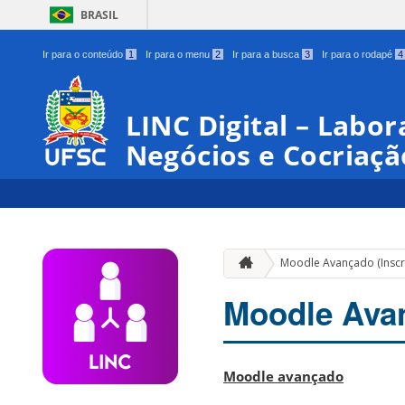
BRASIL
Ir para o conteúdo
1
Ir para o menu
2
Ir para a busca
3
Ir para o rodapé
4
LINC Digital – Labor
Negócios e Cocriaçã
Moodle Avançado (Inscri
Moodle Avan
Moodle avançado